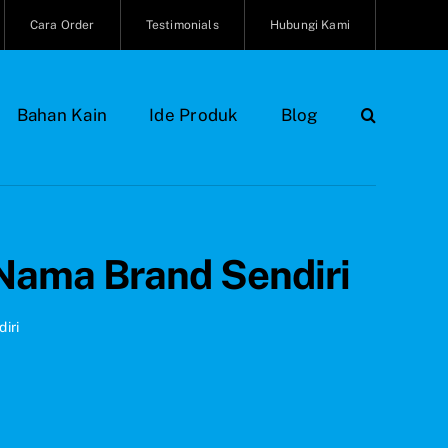
Cara Order
Testimonials
Hubungi Kami
Bahan Kain
Ide Produk
Blog
 Nama Brand Sendiri
iri