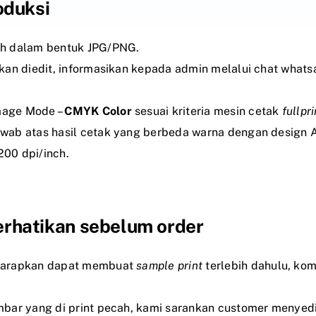
roduksi
ah dalam bentuk JPG/PNG.
kan diedit, informasikan kepada admin melalui chat whats
mage Mode –
CMYK Color
sesuai kriteria mesin cetak
fullpri
wab atas hasil cetak yang berbeda warna dengan design 
200 dpi/inch.
erhatikan sebelum order
iharapkan dapat membuat
sample print
terlebih dahulu, kom
mbar yang di print pecah, kami sarankan customer menye