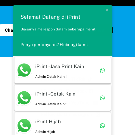
Selamat Datang di iPrint
Biasanya merespon dalam beberapa menit.
Chat via WhatsApp
Kirim Kami Email
Punya pertanyaan? Hubungi kami.
iPrint - Jasa Print Kain
Admin Cetak Kain 1
Follow Us On TikTok
Like Us On Facebook
iPrint - Cetak Kain
Follow Us On YouTube
Admin Cetak Kain 2
Follow Us On Instagram
iPrint Hijab
Admin Hijab