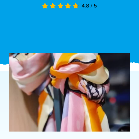
4.8
/
5
Search
for: