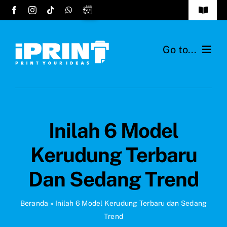
Skip
Toggle
to
Navigat
Tentang Kami
content
Go to...
FAQs
Home
Cara Order
Layanan
Testimonials
Inilah 6 Model
Desain Hijab
Hubungi Kami
Kerudung Terbaru
Bahan Kain
Dan Sedang Trend
Ide Produk
Beranda
»
Inilah 6 Model Kerudung Terbaru dan Sedang
Trend
Blog