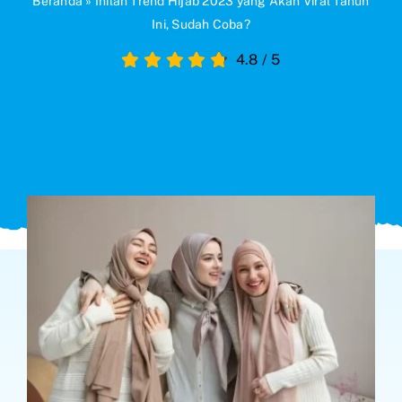
Beranda
»
Inilah Trend Hijab 2023 yang Akan Viral Tahun
Ini, Sudah Coba?
Search
4.8
/
5
for: