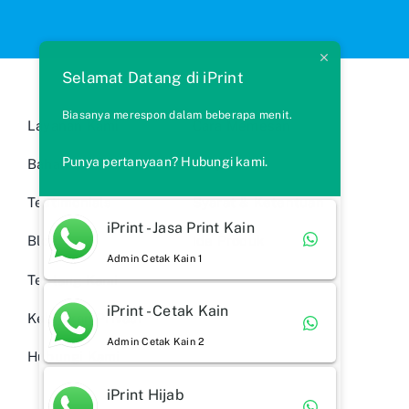
Selamat Datang di iPrint
Biasanya merespon dalam beberapa menit.
Layanan Kami
Cara Memesan
Punya pertanyaan? Hubungi kami.
Bahan Kain
FAQs
Testimonials
Syarat & Ketentuan
iPrint - Jasa Print Kain
Blog
Ide Produk
Admin Cetak Kain 1
Tentang Kami
iPrint - Cetak Kain
Kebijakan Privasi
Admin Cetak Kain 2
Hubungi Kami
iPrint Hijab