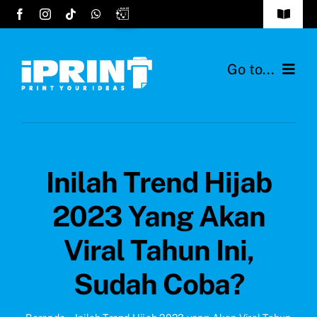
Skip
Toggle
to
Navigat
Tentang Kami
content
Go to...
FAQs
Home
Cara Order
Layanan
Testimonials
Inilah Trend Hijab
Desain Hijab
Hubungi Kami
2023 Yang Akan
Bahan Kain
Viral Tahun Ini,
Ide Produk
Sudah Coba?
Blog