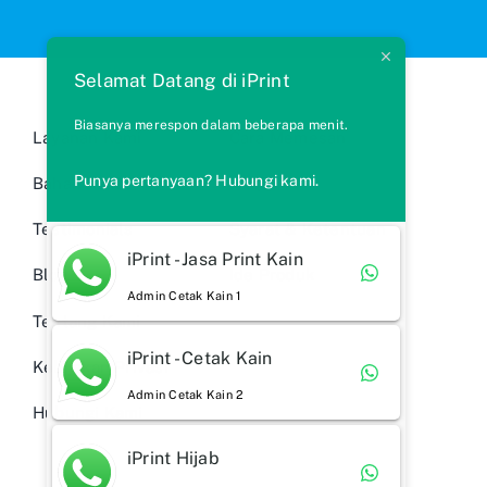
Selamat Datang di iPrint
Biasanya merespon dalam beberapa menit.
Layanan Kami
Cara Memesan
Punya pertanyaan? Hubungi kami.
Bahan Kain
FAQs
Testimonials
Syarat & Ketentuan
iPrint - Jasa Print Kain
Blog
Ide Produk
Admin Cetak Kain 1
Tentang Kami
iPrint - Cetak Kain
Kebijakan Privasi
Admin Cetak Kain 2
Hubungi Kami
iPrint Hijab