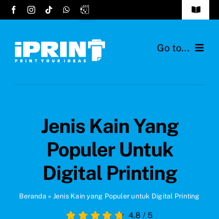
Skip
Toggle
to
Navigat
Tentang Kami
content
Go to...
FAQs
Home
Cara Order
Layanan
Testimonials
Jenis Kain Yang
Desain Hijab
Hubungi Kami
Populer Untuk
Bahan Kain
Digital Printing
Ide Produk
Beranda
»
Jenis Kain yang Populer untuk Digital Printing
4.8
/
5
Blog