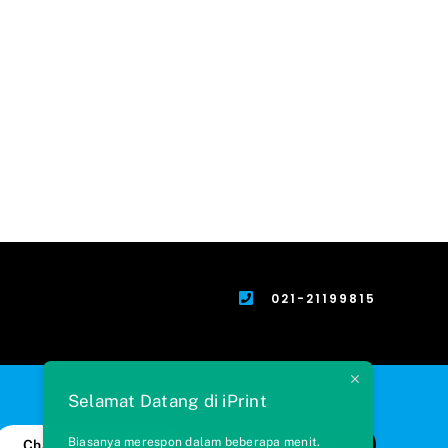
021-21199815
Selamat Datang di iPrint
Biasanya merespon dalam beberapa menit.
Chat via WhatsApp
Kirim Kami Email