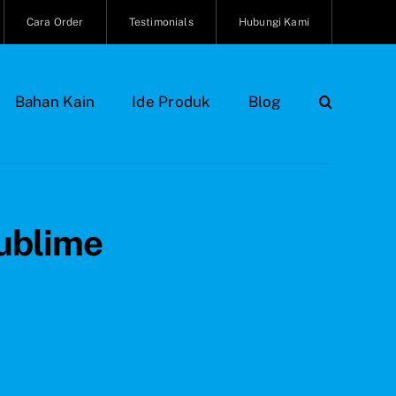
Cara Order
Testimonials
Hubungi Kami
Bahan Kain
Ide Produk
Blog
ublime