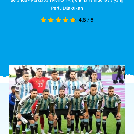
Beranda
»
Persiapan Nonton Argentina vs Indonesia yang
Perlu Dilakukan
Search
4.8
/
5
for: