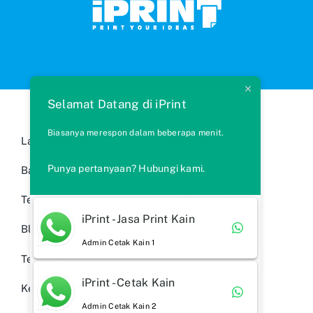
Selamat Datang di iPrint
Biasanya merespon dalam beberapa menit.
Layanan Kami
Cara Memesan
Punya pertanyaan? Hubungi kami.
Bahan Kain
FAQs
Testimonials
Syarat & Ketentuan
iPrint - Jasa Print Kain
Blog
Ide Produk
Admin Cetak Kain 1
Tentang Kami
iPrint - Cetak Kain
Kebijakan Privasi
Admin Cetak Kain 2