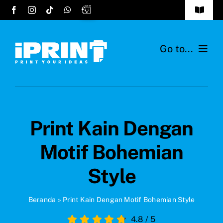
Skip
Toggle
to
Navigat
Tentang Kami
content
Go to...
FAQs
Home
Cara Order
Layanan
Testimonials
Print Kain Dengan
Desain Hijab
Hubungi Kami
Motif Bohemian
Bahan Kain
Style
Ide Produk
Beranda
»
Print Kain Dengan Motif Bohemian Style
4.8
/
5
Blog