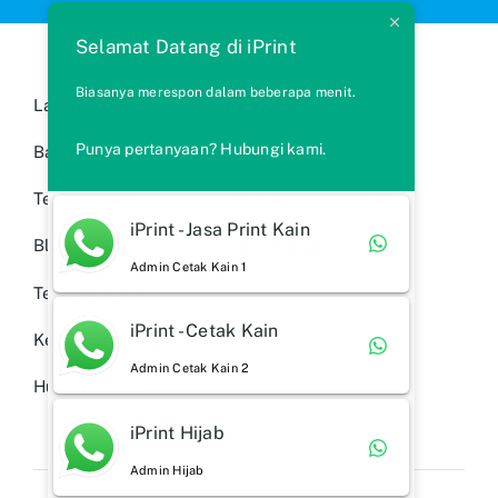
Selamat Datang di iPrint
Biasanya merespon dalam beberapa menit.
Layanan Kami
Cara Memesan
Punya pertanyaan? Hubungi kami.
Bahan Kain
FAQs
Testimonials
Syarat & Ketentuan
iPrint - Jasa Print Kain
Blog
Ide Produk
Admin Cetak Kain 1
Tentang Kami
iPrint - Cetak Kain
Kebijakan Privasi
Admin Cetak Kain 2
Hubungi Kami
iPrint Hijab
Admin Hijab