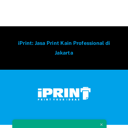
iPrint: Jasa Print Kain Professional di
Jakarta