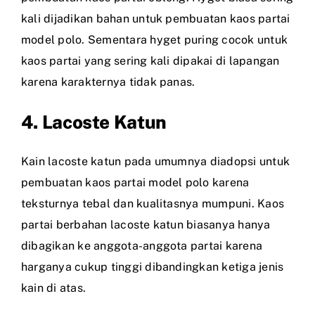
kali dijadikan bahan untuk pembuatan kaos partai
model polo. Sementara hyget puring cocok untuk
kaos partai yang sering kali dipakai di lapangan
karena karakternya tidak panas.
4. Lacoste Katun
Kain lacoste katun pada umumnya diadopsi untuk
pembuatan kaos partai model polo karena
teksturnya tebal dan kualitasnya mumpuni. Kaos
partai berbahan lacoste katun biasanya hanya
dibagikan ke anggota-anggota partai karena
harganya cukup tinggi dibandingkan ketiga jenis
kain di atas.