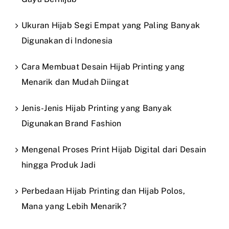
Ukuran Hijab Segi Empat yang Paling Banyak
Digunakan di Indonesia
Cara Membuat Desain Hijab Printing yang
Menarik dan Mudah Diingat
Jenis-Jenis Hijab Printing yang Banyak
Digunakan Brand Fashion
Mengenal Proses Print Hijab Digital dari Desain
hingga Produk Jadi
Perbedaan Hijab Printing dan Hijab Polos,
Mana yang Lebih Menarik?