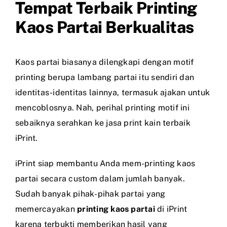
Tempat Terbaik Printing
Kaos Partai Berkualitas
Kaos partai biasanya dilengkapi dengan motif
printing berupa lambang partai itu sendiri dan
identitas-identitas lainnya, termasuk ajakan untuk
mencoblosnya. Nah, perihal printing motif ini
sebaiknya serahkan ke jasa print kain terbaik
iPrint.
iPrint siap membantu Anda mem-printing kaos
partai secara custom dalam jumlah banyak.
Sudah banyak pihak-pihak partai yang
memercayakan
printing kaos partai
di iPrint
karena terbukti memberikan hasil yang