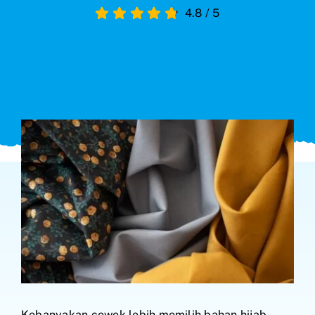
4.8
/
5
Search
for:
Kebanyakan cewek lebih memilih bahan hijab