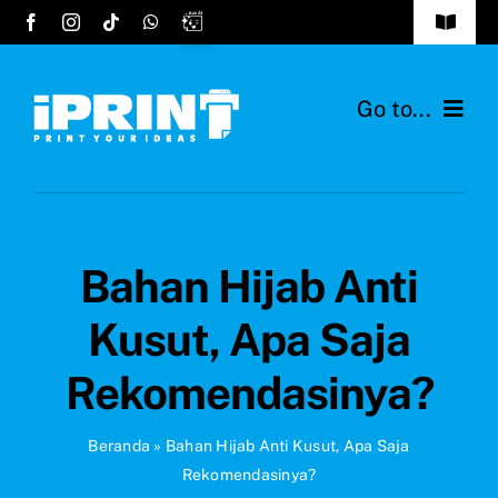
Skip
Toggle
to
Navigat
Tentang Kami
content
Go to...
FAQs
Home
Cara Order
Layanan
Testimonials
Bahan Hijab Anti
Desain Hijab
Hubungi Kami
Kusut, Apa Saja
Bahan Kain
Rekomendasinya?
Ide Produk
Beranda
»
Bahan Hijab Anti Kusut, Apa Saja
Rekomendasinya?
Blog