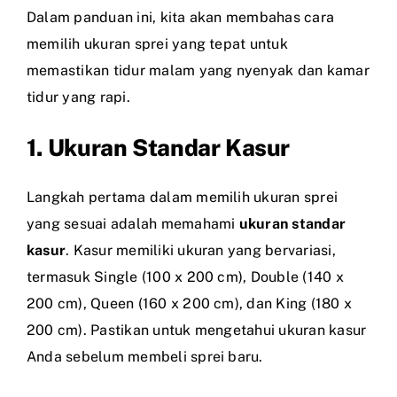
Dalam panduan ini, kita akan membahas cara
memilih ukuran sprei yang tepat untuk
memastikan tidur malam yang nyenyak dan kamar
tidur yang rapi.
1. Ukuran Standar Kasur
Langkah pertama dalam memilih ukuran sprei
yang sesuai adalah memahami
ukuran standar
kasur
. Kasur memiliki ukuran yang bervariasi,
termasuk Single (100 x 200 cm), Double (140 x
200 cm), Queen (160 x 200 cm), dan King (180 x
200 cm). Pastikan untuk mengetahui ukuran kasur
Anda sebelum membeli sprei baru.