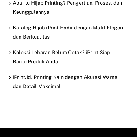
Apa Itu Hijab Printing? Pengertian, Proses, dan
Keunggulannya
Katalog Hijab iPrint Hadir dengan Motif Elegan
dan Berkualitas
Koleksi Lebaran Belum Cetak? iPrint Siap
Bantu Produk Anda
iPrint.id, Printing Kain dengan Akurasi Warna
dan Detail Maksimal