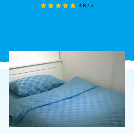
4.8
/
5
Search
for: