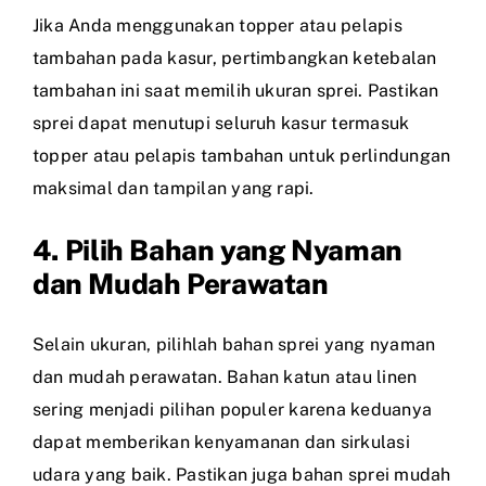
Jika Anda menggunakan topper atau pelapis
tambahan pada kasur, pertimbangkan ketebalan
tambahan ini saat memilih ukuran sprei. Pastikan
sprei dapat menutupi seluruh kasur termasuk
topper atau pelapis tambahan untuk perlindungan
maksimal dan tampilan yang rapi.
4. Pilih Bahan yang Nyaman
dan Mudah Perawatan
Selain ukuran, pilihlah bahan sprei yang nyaman
dan mudah perawatan. Bahan katun atau linen
sering menjadi pilihan populer karena keduanya
dapat memberikan kenyamanan dan sirkulasi
udara yang baik. Pastikan juga bahan sprei mudah