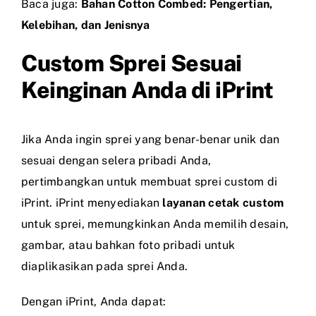
Baca juga:
Bahan Cotton Combed: Pengertian,
Kelebihan, dan Jenisnya
Custom Sprei Sesuai
Keinginan Anda di iPrint
Jika Anda ingin sprei yang benar-benar unik dan
sesuai dengan selera pribadi Anda,
pertimbangkan untuk membuat sprei custom di
iPrint. iPrint menyediakan
layanan cetak custom
untuk sprei, memungkinkan Anda memilih desain,
gambar, atau bahkan foto pribadi untuk
diaplikasikan pada sprei Anda.
Dengan iPrint, Anda dapat: