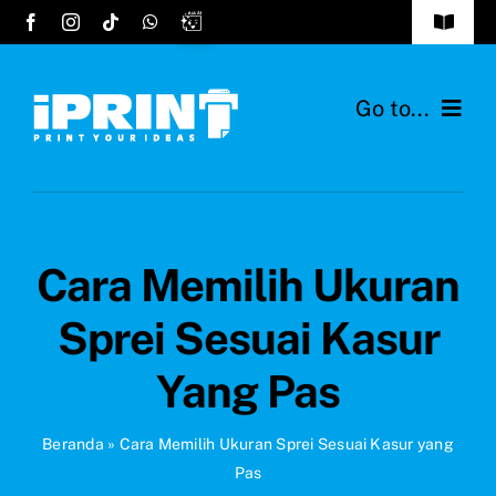
Skip
Toggle
to
Navigat
Tentang Kami
content
Go to...
FAQs
Home
Cara Order
Layanan
Testimonials
Cara Memilih Ukuran
Desain Hijab
Hubungi Kami
Sprei Sesuai Kasur
Bahan Kain
Yang Pas
Ide Produk
Beranda
»
Cara Memilih Ukuran Sprei Sesuai Kasur yang
Pas
Blog