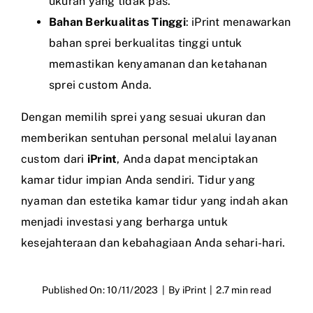
ukuran yang tidak pas.
Bahan Berkualitas Tinggi
: iPrint menawarkan
bahan sprei berkualitas tinggi untuk
memastikan kenyamanan dan ketahanan
sprei custom Anda.
Dengan memilih sprei yang sesuai ukuran dan
memberikan sentuhan personal melalui layanan
custom dari
iPrint
, Anda dapat menciptakan
kamar tidur impian Anda sendiri. Tidur yang
nyaman dan estetika kamar tidur yang indah akan
menjadi investasi yang berharga untuk
kesejahteraan dan kebahagiaan Anda sehari-hari.
Published On: 10/11/2023
|
By
iPrint
|
2.7 min read