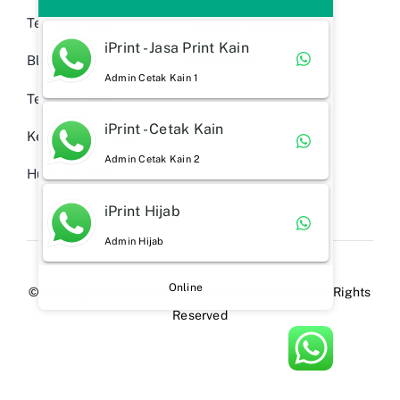
Testimonials
Syarat & Ketentuan
iPrint - Jasa Print Kain
Blog
Ide Produk
Admin Cetak Kain 1
Tentang Kami
iPrint - Cetak Kain
Kebijakan Privasi
Admin Cetak Kain 2
Hubungi Kami
iPrint Hijab
Admin Hijab
Online
© Copyright 2015 - 2026 | iPrint -
Jasa Print Kain
| All Rights
Reserved