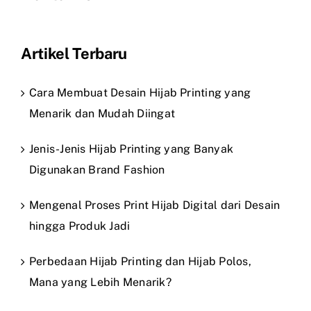
Artikel Terbaru
Cara Membuat Desain Hijab Printing yang
Menarik dan Mudah Diingat
Jenis-Jenis Hijab Printing yang Banyak
Digunakan Brand Fashion
Mengenal Proses Print Hijab Digital dari Desain
hingga Produk Jadi
Perbedaan Hijab Printing dan Hijab Polos,
Mana yang Lebih Menarik?