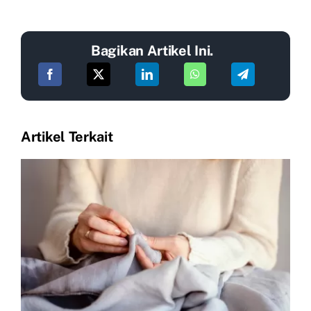
Bagikan Artikel Ini.
Artikel Terkait