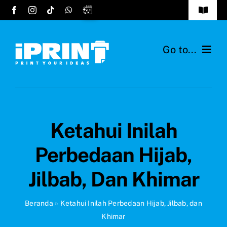
Skip
Toggle
to
Navigat
Tentang Kami
content
Go to...
FAQs
Home
Cara Order
Layanan
Testimonials
Ketahui Inilah
Desain Hijab
Hubungi Kami
Perbedaan Hijab,
Bahan Kain
Jilbab, Dan Khimar
Ide Produk
Beranda
»
Ketahui Inilah Perbedaan Hijab, Jilbab, dan
Khimar
Blog