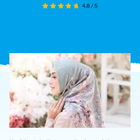
4.8
/
5
Search
for: