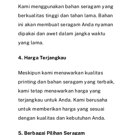
Kami menggunakan bahan seragam yang
berkualitas tinggi dan tahan lama. Bahan
ini akan membuat seragam Anda nyaman
dipakai dan awet dalam jangka waktu
yang lama.
4. Harga Terjangkau
Meskipun kami menawarkan kualitas
printing dan bahan seragam yang terbaik,
kami tetap menawarkan harga yang
terjangkau untuk Anda. Kami berusaha
untuk memberikan harga yang sesuai
dengan kualitas dan kebutuhan Anda.
5. Berbagai Pilihan Seragam