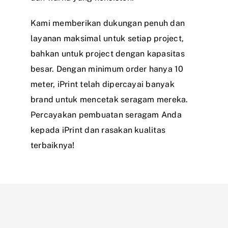
Kami memberikan dukungan penuh dan
layanan maksimal untuk setiap project,
bahkan untuk project dengan kapasitas
besar. Dengan minimum order hanya 10
meter, iPrint telah dipercayai banyak
brand untuk mencetak seragam mereka.
Percayakan pembuatan seragam Anda
kepada iPrint dan rasakan kualitas
terbaiknya!