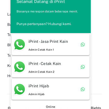
Selamat Datang di iPrint
Biasanya merespon dalam beberapa menit.
Layanan Kami
Cara Memesan
Punya pertanyaan? Hubungi kami.
Bahan Kain
FAQs
Testimonials
Syarat & Ketentuan
iPrint - Jasa Print Kain
Blog
Ide Produk
Admin Cetak Kain 1
Tentang Kami
iPrint - Cetak Kain
Kebijakan Privasi
Admin Cetak Kain 2
Hubungi Kami
iPrint Hijab
Admin Hijab
Online
© Copyright 2015 - 2026 | iPrint -
Jasa Print Kain
| All Rights