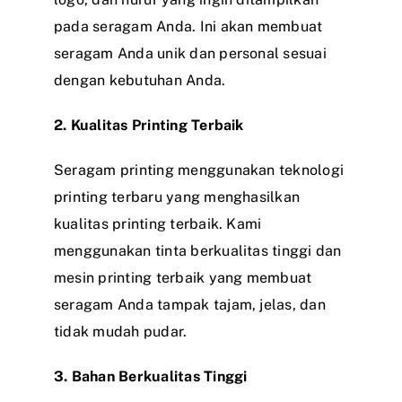
pada seragam Anda. Ini akan membuat
seragam Anda unik dan personal sesuai
dengan kebutuhan Anda.
2. Kualitas Printing Terbaik
Seragam printing menggunakan teknologi
printing terbaru yang menghasilkan
kualitas printing terbaik. Kami
menggunakan tinta berkualitas tinggi dan
mesin printing terbaik yang membuat
seragam Anda tampak tajam, jelas, dan
tidak mudah pudar.
3. Bahan Berkualitas Tinggi