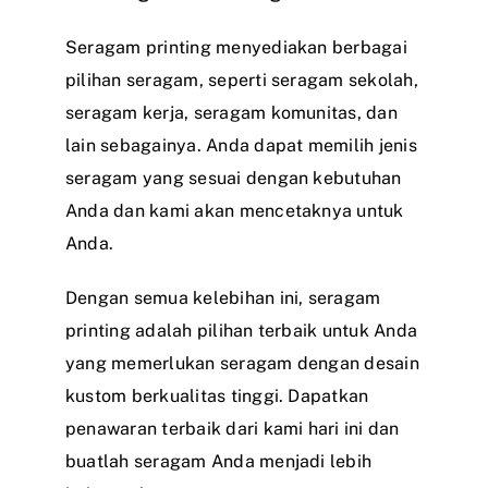
Seragam printing menyediakan berbagai
pilihan seragam, seperti seragam sekolah,
seragam kerja, seragam komunitas, dan
lain sebagainya. Anda dapat memilih jenis
seragam yang sesuai dengan kebutuhan
Anda dan kami akan mencetaknya untuk
Anda.
Dengan semua kelebihan ini, seragam
printing adalah pilihan terbaik untuk Anda
yang memerlukan seragam dengan desain
kustom berkualitas tinggi. Dapatkan
penawaran terbaik dari kami hari ini dan
buatlah seragam Anda menjadi lebih