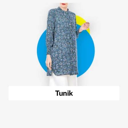
Tunik