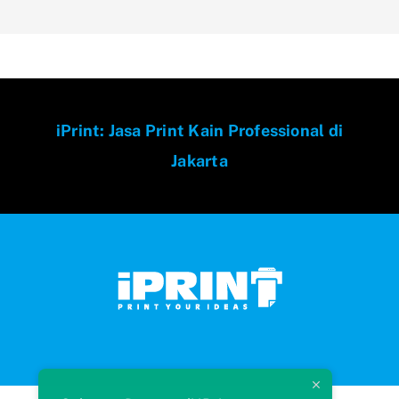
iPrint: Jasa Print Kain Professional di
Jakarta