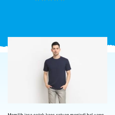
Search
for:
Memilih jasa cetak kaos satuan menjadi hal yang