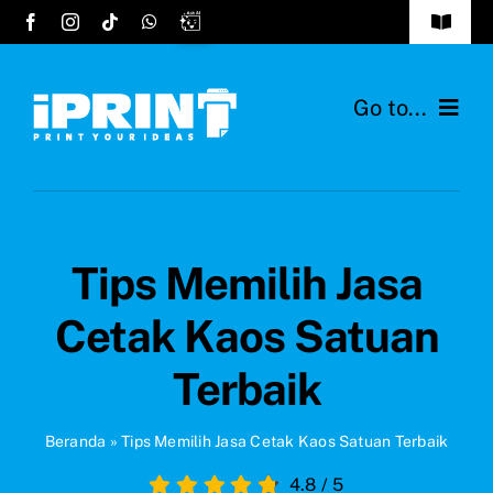
Skip
Toggle
to
Navigat
Tentang Kami
content
Go to...
FAQs
Home
Cara Order
Layanan
Testimonials
Tips Memilih Jasa
Desain Hijab
Hubungi Kami
Cetak Kaos Satuan
Bahan Kain
Terbaik
Ide Produk
Beranda
»
Tips Memilih Jasa Cetak Kaos Satuan Terbaik
4.8
/
5
Blog