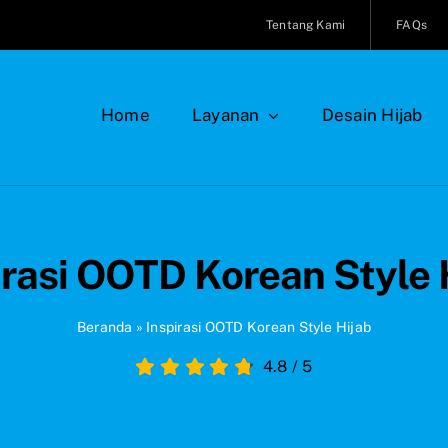
Tentang Kami
FAQs
Home
Layanan
Desain Hijab
irasi OOTD Korean Style 
Beranda
»
Inspirasi OOTD Korean Style Hijab
4.8
/
5