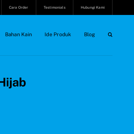
Cara Order
Testimonials
Hubungi Kami
Bahan Kain
Ide Produk
Blog
Hijab