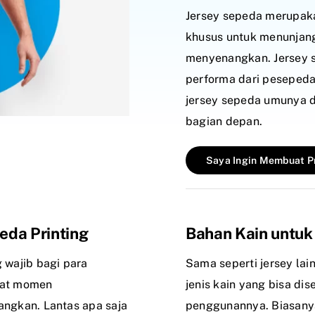
Jersey sepeda merupaka
khusus untuk menunjang
menyenangkan. Jersey
performa dari pesepeda
jersey sepeda umunya di
bagian depan.
Saya Ingin Membuat Pr
da Printing
Bahan Kain untuk
 wajib bagi para
Sama seperti jersey lai
uat momen
jenis kain yang bisa d
ngkan. Lantas apa saja
penggunannya. Biasanya