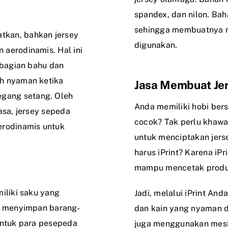
spandex, dan nilon. Bah
sehingga membuatnya 
tkan, bahkan jersey
digunakan.
 aerodinamis. Hal ini
 bagian bahu dan
ih nyaman ketika
Jasa Membuat Jer
gang setang. Oleh
Anda memiliki hobi bers
asa, jersey sepeda
cocok? Tak perlu khawa
erodinamis untuk
untuk menciptakan jer
harus iPrint? Karena iP
mampu mencetak produk 
iliki saku yang
Jadi, melalui iPrint An
uk menyimpan barang-
dan kain yang nyaman d
untuk para pesepeda
juga menggunakan mesin