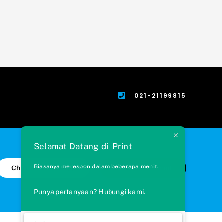
021-21199815
Selamat Datang di iPrint
Biasanya merespon dalam beberapa menit.
Chat via WhatsApp
Kirim Kami Email
Punya pertanyaan? Hubungi kami.