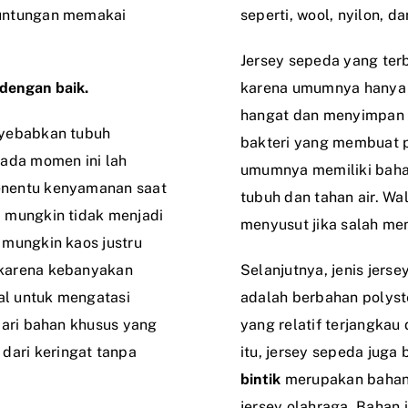
euntungan memakai
seperti, wool, nyilon, da
Jersey sepeda yang terb
dengan baik.
karena umumnya hanya di
hangat dan menyimpan
nyebabkan tubuh
bakteri yang membuat p
pada momen ini lah
umumnya memiliki baha
enentu kenyamanan saat
tubuh dan tahan air. Wal
 mungkin tidak menjadi
menyusut jika salah me
 mungkin kaos justru
 karena kebanyakan
Selanjutnya, jenis jers
eal untuk mengatasi
adalah berbahan polyste
dari bahan khusus yang
yang relatif terjangka
ari keringat tanpa
itu, jersey sepeda juga
bintik
merupakan bahan
jersey olahraga. Bahan 